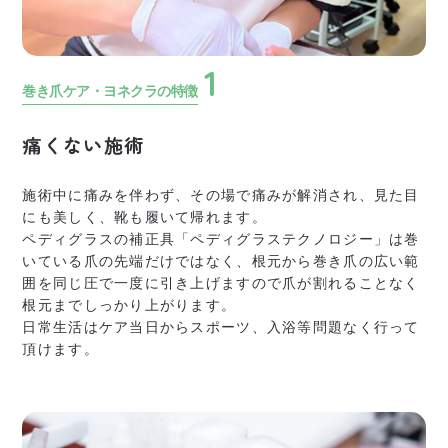
1
巻き爪ケア・ヨネクラの特徴
痛くない施術
施術中に痛みを伴わず、その場で痛みが解消され、
見た目
にも美しく、靴も履いて帰れます。
ペディグラスの補正具「ペディグラステクノロジー」は
巻
いている爪の先端だけではなく、根元から巻き爪の広い範
囲を
同じ圧で一度に引き上げますので爪が割れることなく
根元までしっかり上がります。
日常生活はケア当日からスポーツ、入浴等問題なく行って
頂けます。