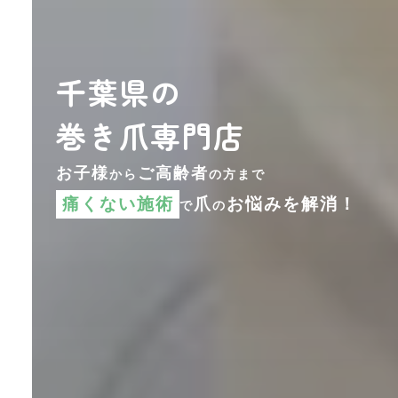
千葉県の
巻き爪専門店
お子様
ご高齢者
から
の方まで
痛くない施術
爪
お悩みを解消！
で
の