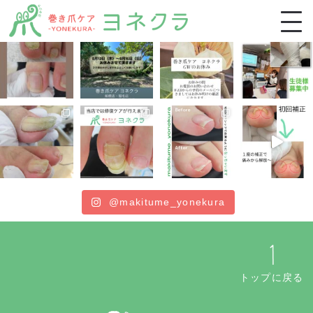
ホーム
施術一覧
施術の特徴・流れ
お客様の声
よくあるご質問
@makitume_yonekura
ブログ
スクール生募集
トップに戻る
稲毛店アクセス・ご予約