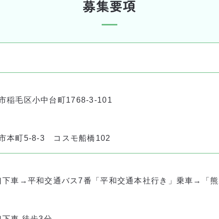
募集要項
市稲毛区小中台町1768-3-101
市本町5-8-3 コスモ船橋102
口下車→平和交通バス7番「平和交通本社行き」乗車→「熊
下車 徒歩3分