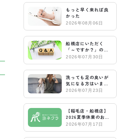
もっと早く来れば良
かった
2026年08月06日
船橋店にいただく
「～ですか？」のお
電話についてお答え
2026年07月30日
します
洗っても足の臭いが
気になる方はいませ
んか？
2026年07月23日
【稲毛店・船橋店】
2026夏季休業のお知
らせ
2026年07月17日