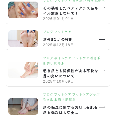
ブログ
フットケア
巻き爪
爪切り
肥厚爪
その装着したペティグラス＆ネ
イル放置しないで！
2026年01月01日
ブログ
フットケア
意外⁈な足の役割
2025年12月18日
ブログ
ネイルケア
フットケア
巻き爪
爪切り
肥厚爪
巻き爪とも関係性がある不快な
足の臭いについて
2025年10月09日
ブログ
フットケア
フットケアグッズ
巻き爪
爪切り
肥厚爪
爪の保湿に関するお話…★肌も
爪も保湿は大切★…