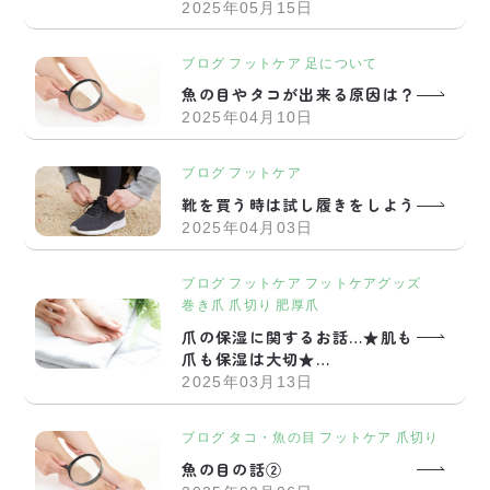
2025年05月15日
ブログ
フットケア
足について
魚の目やタコが出来る原因は？
2025年04月10日
ブログ
フットケア
靴を買う時は試し履きをしよう
2025年04月03日
ブログ
フットケア
フットケアグッズ
巻き爪
爪切り
肥厚爪
爪の保湿に関するお話…★肌も
爪も保湿は大切★…
2025年03月13日
ブログ
タコ・魚の目
フットケア
爪切り
魚の目の話②