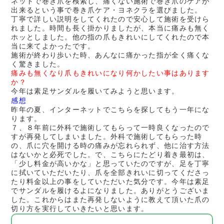
ネットで巻き爪を検索し、痛くない施術で巻き爪のケアが
出来るという事で巻き爪ケア・ヨネクラを選びました。
丁寧で詳しい説明をしてくれたので安心して施術を受けら
れました。時間も長く掛かりましたが、本当に痛みも無く
ホッとしました。他の指の爪もきれいにしてくれたので本
当に来てよかったです。
施術が終わり歩いた時、あんなに痛かった指が全く痛くな
く驚きました。
痛みも無くなり爪もきれいになり何かしたい事はあります
か？
今年は素足サンダルを履いてみようと思います。
感想
昨年の夏、インターネットでこちらを探してもう一年にな
ります。
７、８年前に外科で施術してもらって一時良くなったので
すが再発してしまいました。外科で施術してもらった時
の、爪に穴を開ける時の痛みが忘れられず、他に治す方法
はないかと必死でした。で、こちらにたどり着き最初は、
「少し料金が高いかな」と思っていたのですが、足を丁寧
に拭いていただいたり、爪を全部きれいに切ってくださっ
たり料金以上の事をしていただいた気分です。今年は素足
でサンダルを履けるよになりました。ありがとうございま
した。これからはまた再発しないように教えて頂いた爪の
切り方を実行していきたいと思います。