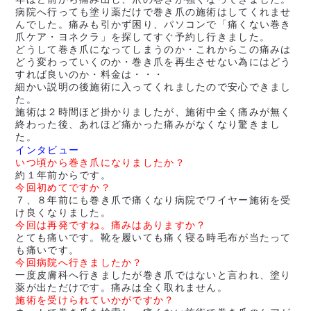
病院へ行っても塗り薬だけで巻き爪の施術はしてくれませ
んでした。痛みも引かず困り、パソコンで「痛くない巻き
爪ケア・ヨネクラ」を探してすぐ予約し行きました。
どうして巻き爪になってしまうのか・これからこの痛みは
どう変わっていくのか・巻き爪を再生させない為にはどう
すれば良いのか・料金は・・・
細かい説明の後施術に入ってくれましたので安心できまし
た。
施術は２時間ほど掛かりましたが、施術中全く痛みが無く
終わった後、あれほど痛かった痛みがなくなり驚きまし
た。
インタビュー
いつ頃から巻き爪になりましたか？
約１年前からです。
今回初めてですか？
７、８年前にも巻き爪で痛くなり病院でワイヤー施術を受
け良くなりました。
今回は再発ですね。痛みはありますか？
とても痛いです。靴を履いても痛く寝る時毛布が当たって
も痛いです。
今回病院へ行きましたか？
一度皮膚科へ行きましたが巻き爪ではないと言われ、塗り
薬が出ただけです。痛みは全く取れません。
施術を受けられていかがですか？