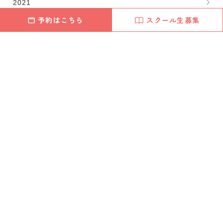
2021
2020
予約はこちら
スクール生募集
2019
2018
2017
2016
関連記事
巻き爪・陥入爪
また施術はあまり痛くないのですごく良かったです。ま
た、スタッフの方々がやさしく丁寧にやってくれたので
とても良かった。