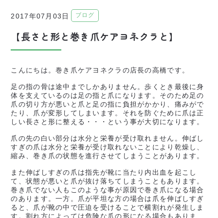
ブログ
2017年07月03日
【長さと形と巻き爪ケアヨネクラと】
こんにちは。巻き爪ケアヨネクラの店長の高橋です。
足の指の骨は途中までしかありません。歩くとき最後に身
体を支えているのは足の指と爪になります。そのため足の
爪の切り方が悪いと爪と足の指に負担がかかり、痛みがで
たり、爪が変形してしまいます。それを防ぐために爪は正
しい長さと形に整える・・・という事が大切になります。
爪の先の白い部分は水分と栄養が受け取れません。伸ばし
すぎの爪は水分と栄養が受け取れないことにより乾燥し、
縮み、巻き爪の状態を進行させてしまうことがあります。
また伸ばしすぎの爪は指先が靴に当たり内出血を起こし
て、状態が悪いと爪が抜け落ちてしまうこともあります。
巻き爪でない人もこのような事が原因で巻き爪になる場合
のあります。一方。爪が平坦な方の場合は爪を伸ばしすぎ
ると、爪が靴の中で圧迫を受けることで横割れが発生しま
す。割れ方によっては危険な爪の形になる場合もありま