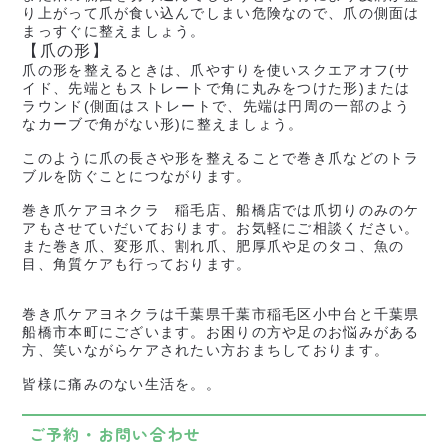
り上がって爪が食い込んでしまい危険なので、爪の側面は
まっすぐに整えましょう。
【爪の形】
爪の形を整えるときは、爪やすりを使いスクエアオフ(サ
イド、先端ともストレートで角に丸みをつけた形)または
ラウンド(側面はストレートで、先端は円周の一部のよう
なカーブで角がない形)に整えましょう。
このように爪の長さや形を整えることで巻き爪などのトラ
ブルを防ぐことにつながります。
巻き爪ケアヨネクラ 稲毛店、船橋店では爪切りのみのケ
アもさせていだいております。お気軽にご相談ください。
また巻き爪、変形爪、割れ爪、肥厚爪や足のタコ、魚の
目、角質ケアも行っております。
巻き爪ケアヨネクラは千葉県千葉市稲毛区小中台と千葉県
船橋市本町にございます。お困りの方や足のお悩みがある
方、笑いながらケアされたい方おまちしております。
皆様に痛みのない生活を。。
ご予約・お問い合わせ