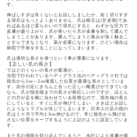
す。
伸ばしすぎは良くないとお話ししましたが、短く切りすぎ
る深爪はもっとよくありません。爪は根元は(甘皮側)であ
ればあるほど柔らかいので深爪にすると、わずかな圧力で
皮膚が盛り上がり、爪が巻いたり爪が皮膚を刺して膿んで
しまうことがあります。膿んでしまうと痛みが強く触るこ
とすらできなくなり、薬が必要になります。ひどい場合は
病院で手術をすることになってしまいます。
爪は適切な長さを保つという事が重要になります。
【正しい爪の長さ】
ではどのくらいの長さが最適か。。。
当院で行われているペディグラス法のペディグラス社では
指先から1㎜～2㎜後退した位置が最適な長さとしていま
す。自分の足にきちんと合った正しい靴選びができている
なら、爪が指先端までの長さが相応しいのですが、ほとん
どの方が足を靴に合わせている状態なので、指先端の長さ
にしていると、すぐに爪が伸びてしまい、さきほどお話し
たようなトラブルが生じてしまいます。日本人の足の指の
爪は１ケ月で平均1.5㎜伸びるので、常に指先から飛び出
さない位置をキープするように上記のように設定していま
す。
また爪の側面を切り込んでしまうと、歩行により皮膚が盛