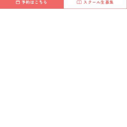
予約はこちら
スクール生募集
@makitume_yonekura