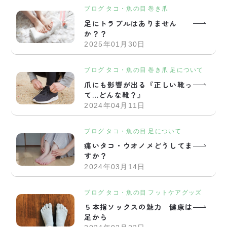
ブログ
タコ・魚の目
巻き爪
足にトラブルはありません
か？？
2025年01月30日
ブログ
タコ・魚の目
巻き爪
足について
爪にも影響が出る『正しい靴っ
て…どんな靴？』
2024年04月11日
ブログ
タコ・魚の目
足について
痛いタコ・ウオノメどうしてま
すか？
2024年03月14日
ブログ
タコ・魚の目
フットケアグッズ
５本指ソックスの魅力 健康は
足から