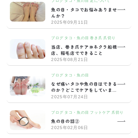
ブログ
タコ・魚の目
足について
魚の目・タコでお悩みありませ
んか？
2025年09月11日
ブログ
タコ・魚の目
巻き爪
爪切り
当店、巻き爪ケアヨネクラ船橋
店、稲毛店でできること
2025年08月21日
ブログ
タコ・魚の目
なぜ痛いタコや魚の目はできる
のか？どこでケアをしています
か？
2025年07月24日
ブログ
タコ・魚の目
フットケア
爪切り
魚の目の話②
2025年02月06日