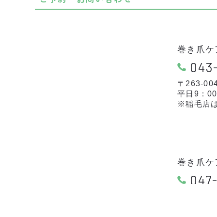
巻き爪ケ
043
〒263-0
平日9：0
※稲毛店
巻き爪ケ
047-
〒273-0
10：00