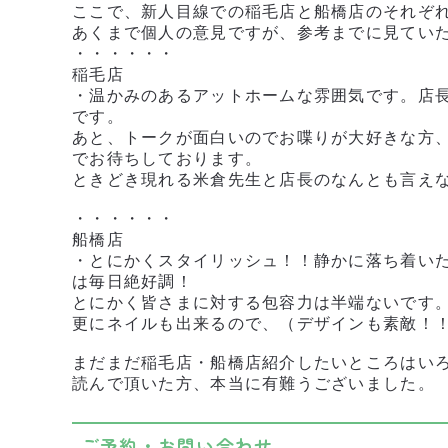
ここで、新人目線での稲毛店と船橋店のそれぞ
あくまで個人の意見ですが、参考までに見てい
・・・・・・
稲毛店
・温かみのあるアットホームな雰囲気です。店
です。
あと、トークが面白いのでお喋りが大好きな方
でお待ちしております。
ときどき現れる米倉先生と店長のなんとも言え
・・・・・・
船橋店
・とにかくスタイリッシュ！！静かに落ち着い
は毎日絶好調！
とにかく皆さまに対する包容力は半端ないです
更にネイルも出来るので、（デザインも素敵！
まだまだ稲毛店・船橋店紹介したいところはい
読んで頂いた方、本当に有難うございました。
ご予約・お問い合わせ