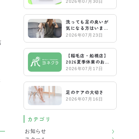
電話についてお答え
2026年07月30日
します
洗っても足の臭いが
気になる方はいませ
う
んか？
2026年07月23日
店
【稲毛店・船橋店】
2026夏季休業のお知
らせ
2026年07月17日
さ
足のケアの大切さ
2026年07月16日
カテゴリ
お知らせ