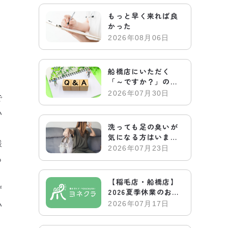
もっと早く来れば良
かった
2026年08月06日
船橋店にいただく
「～ですか？」のお
電話についてお答え
2026年07月30日
で
します
い
洗っても足の臭いが
気になる方はいませ
様
んか？
2026年07月23日
っ
【稲毛店・船橋店】
ず
2026夏季休業のお知
らせ
2026年07月17日
い