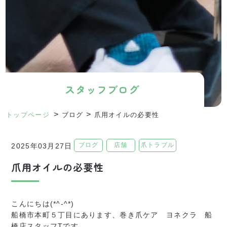
スタッフブログ
>
>
トップページ
ブログ
爪用オイルの必要性
ブログ
店舗
爪トラブル
2025年03月27日
爪用オイルの必要性
こんにちは(*^-^*)
船橋市本町５丁目にあります、巻き爪ケア ヨネクラ 船
橋店スタッフTです。